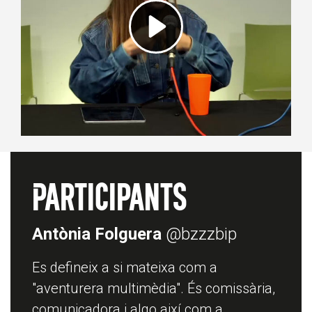
Participants
Antònia Folguera
@bzzzbip
Es defineix a si mateixa com a
"aventurera multimèdia". És comissària,
comunicadora i algo així com a