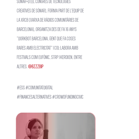
Sónar+D (el congrés de tecnologies
creatives de Sónar), forma part de l'equip de
la XRCB (Xarxa de Ràdios Comunitàries de
Barcelona), organitza des de fa 16 anys
"Dorkbot Barcelona, Gent que fa coses
rares amb electricitat" i col·labora amb
festivals com Eufònic, STRP i Keroxen, entre
altres.
@bzzzbip
#ESS #ComunitatDigital
#financesalternatives #crowdfundingcivic