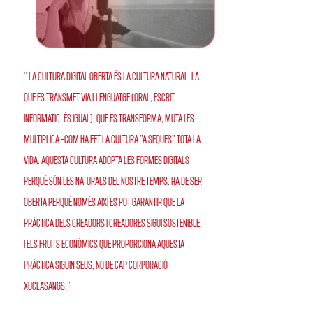
“ La cultura digital oberta és la cultura natural, la
que es transmet via llenguatge (oral, escrit,
informàtic, és igual), que es transforma, muta i es
multiplica –com ha fet la cultura "a seques" tota la
vida. Aquesta cultura adopta les formes digitals
perquè són les naturals del nostre temps. Ha de ser
oberta perquè només així es pot garantir que la
pràctica dels creadors i creadores sigui sostenible,
i els fruits econòmics que proporciona aquesta
pràctica siguin seus, no de cap corporació
xuclasangs.”