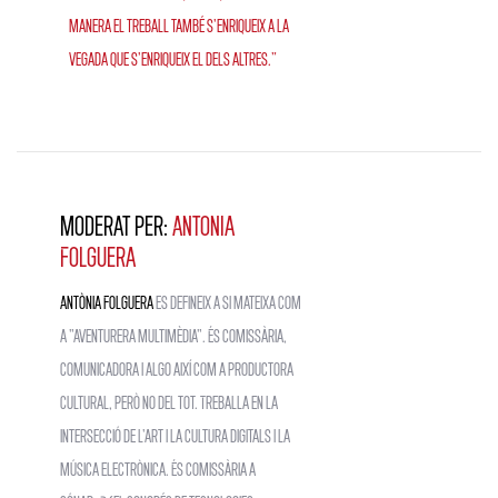
manera el treball també s'enriqueix a la
vegada que s'enriqueix el dels altres.”
Moderat per:
Antonia
Folguera
Antònia Folguera
es defineix a si mateixa com
a "aventurera multimèdia". És comissària,
comunicadora i algo així com a productora
cultural, però no del tot. Treballa en la
intersecció de l'art i la cultura digitals i la
música electrònica. És comissària a