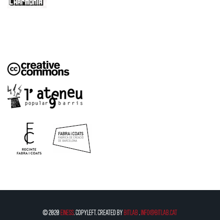
© 2020
EinESS
. Copyleft. Created by
BitLab
.
info@bitlab.cat