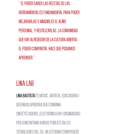
“ El poder saber las recetas de las
herramientas es fundamental para poder
mejorarlas y añadirles el aliño
personal, y reutilizarlas. La comunidad
que hay alrededor de la cultura abierta.
El poder compartir, hace que podamos
aprender.”
LINA LAB
Lina Bautista
és músic, artista, educadora i
desenvolupadora que combina
sintetitzadors, electrònica DIY i ordinadors
per a incentivar a nous públics en les
tecnologies del so. Va estudiar composició