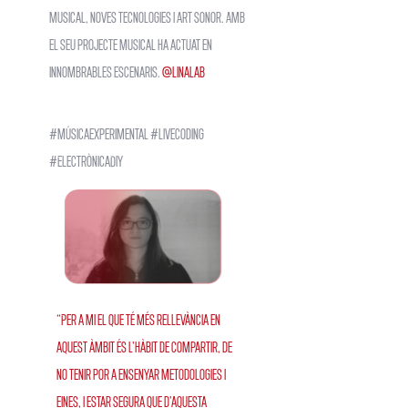
musical, noves tecnologies i Art Sonor. Amb
el seu projecte musical ha actuat en
innombrables escenaris.
@linalab
#músicaexperimental #livecoding
#ElectrònicaDIY
“Per a mi el que té més rellevància en
aquest àmbit és l'hàbit de compartir, de
no tenir por a ensenyar metodologies i
eines, i estar segura que d'aquesta